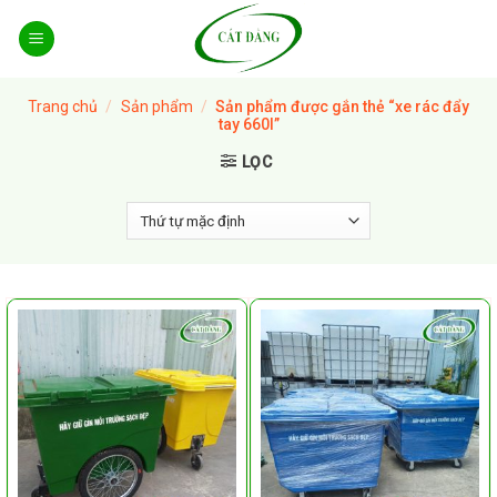
Skip
to
content
Trang chủ
/
Sản phẩm
/
Sản phẩm được gắn thẻ “xe rác đẩy
tay 660l”
LỌC