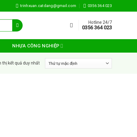
trinhxuan.catdang@gmail.com
0356 364 023
Hotline 24/7
0356 364 023
NHỰA CÔNG NGHIỆP
n thị kết quả duy nhất