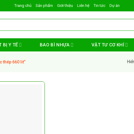
Trang chủ
Sản phẩm
Giới thiệu
Liên hệ
Tin tức
Dự án
 BỊ Y TẾ
BAO BÌ NHỰA
VẬT TƯ CƠ KHÍ
Hiể
thép 660 lit”