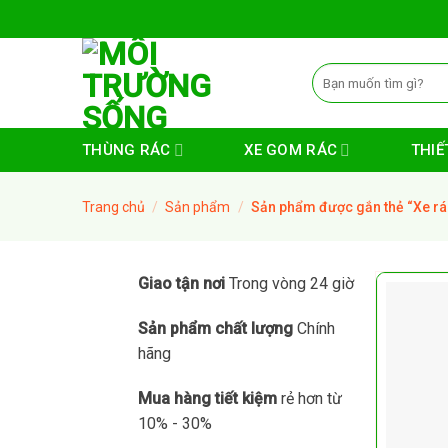
Skip
to
content
Tìm
kiếm:
THÙNG RÁC
XE GOM RÁC
THIẾT
Trang chủ
/
Sản phẩm
/
Sản phẩm được gắn thẻ “Xe rác 
Giao tận nơi
Trong vòng 24 giờ
Sản phẩm chất lượng
Chính
hãng
Mua hàng tiết kiệm
rẻ hơn từ
10% - 30%