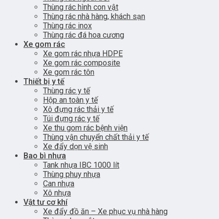
Thùng rác hình con vật
Thùng rác nhà hàng, khách sạn
Thùng rác inox
Thùng rác đá hoa cương
Xe gom rác
Xe gom rác nhựa HDPE
Xe gom rác composite
Xe gom rác tôn
Thiết bị y tế
Thùng rác y tế
Hộp an toàn y tế
Xô đựng rác thải y tế
Túi đựng rác y tế
Xe thu gom rác bệnh viện
Thùng vận chuyển chất thải y tế
Xe đẩy dọn vệ sinh
Bao bì nhựa
Tank nhựa IBC 1000 lít
Thùng phuy nhựa
Can nhựa
Xô nhựa
Vật tư cơ khí
Xe đẩy đồ ăn – Xe phục vụ nhà hàng