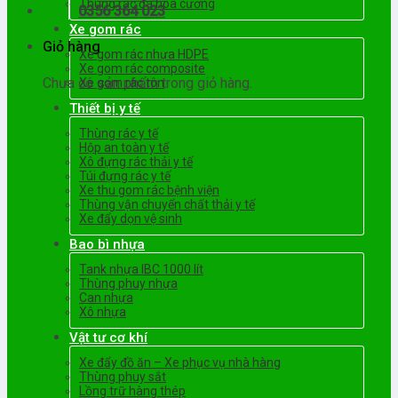
Thùng rác đá hoa cương
0356 364 023
Xe gom rác
Giỏ hàng
Xe gom rác nhựa HDPE
Xe gom rác composite
Chưa có sản phẩm trong giỏ hàng.
Xe gom rác tôn
Thiết bị y tế
Thùng rác y tế
Hộp an toàn y tế
Xô đựng rác thải y tế
Túi đựng rác y tế
Xe thu gom rác bệnh viện
Thùng vận chuyển chất thải y tế
Xe đẩy dọn vệ sinh
Bao bì nhựa
Tank nhựa IBC 1000 lít
Thùng phuy nhựa
Can nhựa
Xô nhựa
Vật tư cơ khí
Xe đẩy đồ ăn – Xe phục vụ nhà hàng
Thùng phuy sắt
Lồng trữ hàng thép