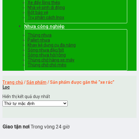
Xe đẩy lồng thép
Nhà vệ sinh di động
Bốt bảo vệ
Trụ phân cách Inox
Nhựa công nghiệp
Thùng nhựa
Pallet nhựa
Khay kệ dụng cụ đa năng
Sóng nhựa đặc/bít
Sóng nhựa hở/rỗng
Thùng chở hàng xe máy
Thùng chở chó mèo
Trang chủ
/
Sản phẩm
/
Sản phẩm được gắn thẻ “xe rác”
Lọc
Hiển thị kết quả duy nhất
Giao tận nơi
Trong vòng 24 giờ