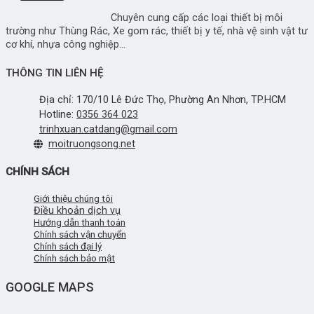
Chuyên cung cấp các loại thiết bị môi
trường như Thùng Rác, Xe gom rác, thiết bị y tế, nhà vệ sinh vật tư
cơ khí, nhựa công nghiệp...
THÔNG TIN LIÊN HỆ
Địa chỉ: 170/10 Lê Đức Thọ, Phường An Nhơn, TP.HCM
Hotline:
0356 364 023
trinhxuan.catdang@gmail.com
moitruongsong.net
CHÍNH SÁCH
Giới thiệu chúng tôi
Điều khoản dịch vụ
Hướng dẫn thanh toán
Chính sách vận chuyển
Chính sách đại lý
Chính sách bảo mật
GOOGLE MAPS