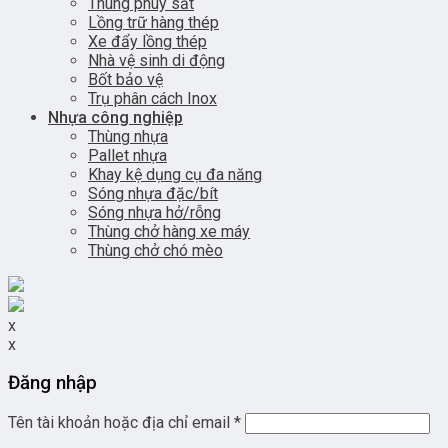
Thùng phuy sắt
Lồng trữ hàng thép
Xe đẩy lồng thép
Nhà vệ sinh di động
Bốt bảo vệ
Trụ phân cách Inox
Nhựa công nghiệp
Thùng nhựa
Pallet nhựa
Khay kệ dụng cụ đa năng
Sóng nhựa đặc/bít
Sóng nhựa hở/rỗng
Thùng chở hàng xe máy
Thùng chở chó mèo
x
x
Đăng nhập
Tên tài khoản hoặc địa chỉ email
*