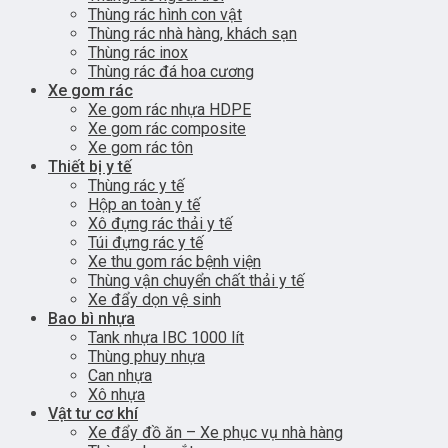
Thùng rác hình con vật
Thùng rác nhà hàng, khách sạn
Thùng rác inox
Thùng rác đá hoa cương
Xe gom rác
Xe gom rác nhựa HDPE
Xe gom rác composite
Xe gom rác tôn
Thiết bị y tế
Thùng rác y tế
Hộp an toàn y tế
Xô đựng rác thải y tế
Túi đựng rác y tế
Xe thu gom rác bệnh viện
Thùng vận chuyển chất thải y tế
Xe đẩy dọn vệ sinh
Bao bì nhựa
Tank nhựa IBC 1000 lít
Thùng phuy nhựa
Can nhựa
Xô nhựa
Vật tư cơ khí
Xe đẩy đồ ăn – Xe phục vụ nhà hàng