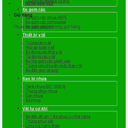
Thùng rác đá hoa cương
0356 364 023
Xe gom rác
Giỏ hàng
Xe gom rác nhựa HDPE
Xe gom rác composite
Chưa có sản phẩm trong giỏ hàng.
Xe gom rác tôn
Thiết bị y tế
Thùng rác y tế
Hộp an toàn y tế
Xô đựng rác thải y tế
Túi đựng rác y tế
Xe thu gom rác bệnh viện
Thùng vận chuyển chất thải y tế
Xe đẩy dọn vệ sinh
Bao bì nhựa
Tank nhựa IBC 1000 lít
Thùng phuy nhựa
Can nhựa
Xô nhựa
Vật tư cơ khí
Xe đẩy đồ ăn – Xe phục vụ nhà hàng
Thùng phuy sắt
Lồng trữ hàng thép