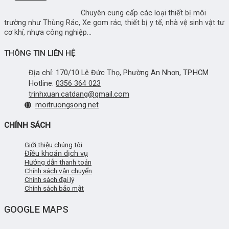
Chuyên cung cấp các loại thiết bị môi
trường như Thùng Rác, Xe gom rác, thiết bị y tế, nhà vệ sinh vật tư
cơ khí, nhựa công nghiệp...
THÔNG TIN LIÊN HỆ
Địa chỉ: 170/10 Lê Đức Thọ, Phường An Nhơn, TP.HCM
Hotline:
0356 364 023
trinhxuan.catdang@gmail.com
moitruongsong.net
CHÍNH SÁCH
Giới thiệu chúng tôi
Điều khoản dịch vụ
Hướng dẫn thanh toán
Chính sách vận chuyển
Chính sách đại lý
Chính sách bảo mật
GOOGLE MAPS