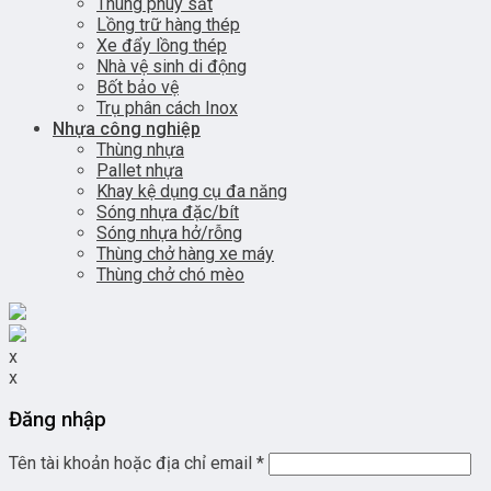
Thùng phuy sắt
Lồng trữ hàng thép
Xe đẩy lồng thép
Nhà vệ sinh di động
Bốt bảo vệ
Trụ phân cách Inox
Nhựa công nghiệp
Thùng nhựa
Pallet nhựa
Khay kệ dụng cụ đa năng
Sóng nhựa đặc/bít
Sóng nhựa hở/rỗng
Thùng chở hàng xe máy
Thùng chở chó mèo
x
x
Đăng nhập
Tên tài khoản hoặc địa chỉ email
*