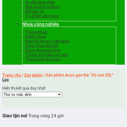
Xe đẩy lồng thép
Nhà vệ sinh di động
Bốt bảo vệ
Trụ phân cách Inox
Nhựa công nghiệp
Thùng nhựa
Pallet nhựa
Khay kệ dụng cụ đa năng
Sóng nhựa đặc/bít
Sóng nhựa hở/rỗng
Thùng chở hàng xe máy
Thùng chở chó mèo
Trang chủ
/
Sản phẩm
/
Sản phẩm được gắn thẻ “Xô sơn 20L”
Lọc
Hiển thị kết quả duy nhất
Giao tận nơi
Trong vòng 24 giờ