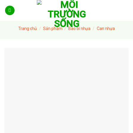
Skip
to
content
Trang chủ
/
Sản phẩm
/
Bao bì nhựa
/
Can nhựa