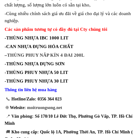
chất lượng, số lượng lớn luôn có sẵn tại kho,
-Cùng nhiều chính sách giá ưu đãi về giá cho đại lý và các doanh
nghiệp.
Các sản phẩm tương tự có đầy đủ tại Cty chúng tôi
-THÙNG NHỰA IBC 1000 LIT
-CAN NHỰA ĐỰNG HÓA CHẤT
–
THÙNG PHUY NẮP KÍN 4 ĐAI 200L
-THÙNG NHỰA ĐỰNG SƠN
-THÙNG PHUY NHỰA 50 LIT
-THÙNG PHUY NHỰA 30 LIT
Thông tin liên hệ mua hàng
📞
Hotline/Zalo:
0356 364 023
🌐
Website:
moitruongsong.net
📍
Văn phòng:
Số 170/10 Lê Đức Thọ, Phường Gò Vấp, TP. Hồ Chí
Minh
🚚
Kho cung cấp:
Quốc lộ 1A, Phường Thới An, TP. Hồ Chí Minh (