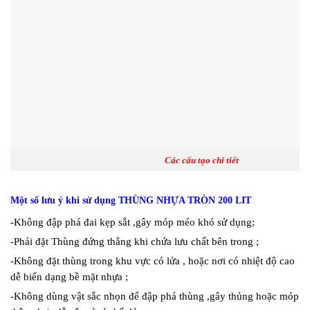
Các cấu tạo chi tiết
Một số lưu ý khi sử dụng
THÙNG NHỰA TRÒN 200 LIT
-Không đập phá đai kẹp sắt ,gây móp méo khó sử dụng;
-Phải đặt Thùng đứng thẳng khi chứa lưu chất bên trong ;
-Không đặt thùng trong khu vực có lửa , hoặc nơi có nhiệt độ cao
dễ biến dạng bề mặt nhựa ;
-Không dùng vật sắc nhọn để đập phá thùng ,gây thủng hoặc móp