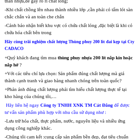
thân nhựa,dễ gây rò rỉ chất lỏng;
-Khi chất chồng lên nhau thành nhiều lớp ,cần phải có tấm lót sàn
chắc chắn và an toàn che chắn
-Cảnh báo nhận biết khu vực có chứa chất lỏng ,đặc biệt là khi có
chứa hóa chất bên trong
Hãy cùng trãi nghiệm chất lượng Thùng phuy 200 lit đai kẹp tại Cty
CADACO
+Quý khách đang tìm mua
thùng phuy nhựa 200 lít nắp kín hoặc
nắp hở
?
+Với các tiêu chí lựa chọn: Sản phẩm đúng chất lượng mà giá
thành cạnh tranh và giao hàng nhanh chóng trên toàn quốc?
+Phản ánh đúng chất lượng phải tìm hiểu chất lượng thực tế tại
kho hàng của chúng tôi,…
Hãy liên hệ ngay
Công ty TNHH XNK TM Cát Đằng
để được
tư vấn sản phẩm phù hợp với nhu cầu sử dụng như :
-Lưu trữ hóa chất, thực phẩm, nước, nguyên liệu và nhiều ứng
dụng công nghiệp khác.
-Chúng tôi cam kết :cung cấp sản phẩm bền đẹp, đạt tiêu chuẩn