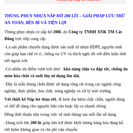
THÙNG PHUY NHỰA NẮP HỞ 200 LÍT – GIẢI PHÁP LƯU TRỮ
AN TOÀN, BỀN BỈ VÀ TIỆN LỢI
Thùng phuy nhựa có nắp hở
200L
do
Công ty TNHH XNK TM Cát
Đằng
trực tiếp cung cấp
-Là sản phẩm chuyên dụng được sản xuất từ nhựa HDPE,nguyên sinh
còn giúp hạn chế rò rỉ, chống tia UV và thích nghi tốt với điều kiện thời
tiết ngoài trời.
-Có nhiều ưu điểm vượt trội như :
khả năng chịu va đập tốt, chống ăn
mòn hóa chất và tuổi thọ sử dụng lâu dài.
-Đây là mẫu thùng chứa được sử dụng rộng rãi trong các ngành công
nghiệp, thực phẩm, hóa chất, nông nghiệp và xử lý môi trường.
Với thiết kế Nắp hở tháo rời
, đi kèm đai khóa chắc chắn, người dùng
có thể dễ dàng cho nguyên liệu vào hoặc lấy ra nhanh chóng.
Đồng thời thuận tiện trong việc vệ sinh thùng sau mỗi lần sử dụng.
-Dung tích lớn
200 lít
giúp lưu trữ được khối lượng hàng hóa đáng kể,
tiết kiệm không gian và chi phí vận chuyển.