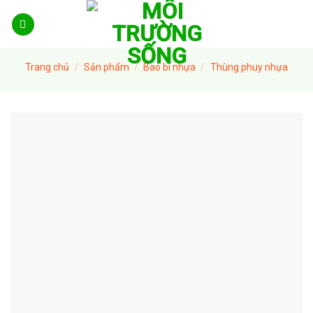
Skip
to
content
Trang chủ
/
Sản phẩm
/
Bao bì nhựa
/
Thùng phuy nhựa