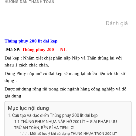
HƯỚNG DẪN THANH TOÁN
Đánh giá
Thùng phuy 200 lit đai kẹp
-Mã SP:
Thùng phuy 200 – NL
Đai kẹp : Nhằm xiết chặt phần nắp Nắp và Thân thùng lại với
nhau 1 cách chắc chắn,
Dùng Phuy nắp mở có đai kẹp sẽ mang lại nhiều tiện ích khi sử
dụng .
Được sử dụng rộng rãi trong các ngành hàng công nghiệp và đồ
gia dụng
Mục lục nội dung
Cấu tạo và đặc điểm Thùng phuy 200 lit đai kẹp
THÙNG PHUY NHỰA NẮP HỞ 200 LÍT – GIẢI PHÁP LƯU
TRỮ AN TOÀN, BỀN BỈ VÀ TIỆN LỢI
Một số lưu ý khi sử dụng THÙNG NHỰA TRÒN 200 LIT