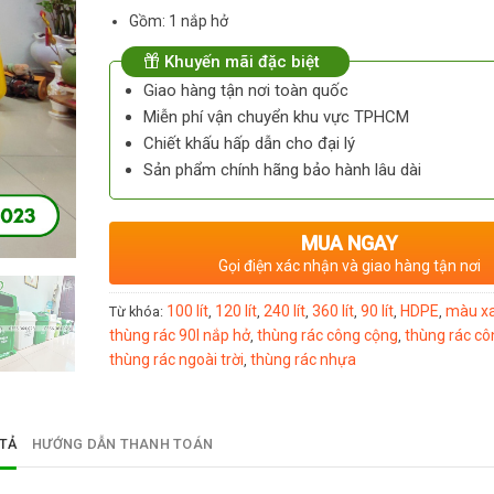
Gồm: 1 nắp hở
Khuyến mãi đặc biệt
Giao hàng tận nơi toàn quốc
Miễn phí vận chuyển khu vực TPHCM
Chiết khấu hấp dẫn cho đại lý
Sản phẩm chính hãng bảo hành lâu dài
MUA NGAY
Gọi điện xác nhận và giao hàng tận nơi
100 lít
120 lít
240 lít
360 lít
90 lít
HDPE
màu x
Từ khóa:
,
,
,
,
,
,
thùng rác 90l nắp hở
thùng rác công cộng
thùng rác cô
,
,
thùng rác ngoài trời
thùng rác nhựa
,
TẢ
HƯỚNG DẪN THANH TOÁN