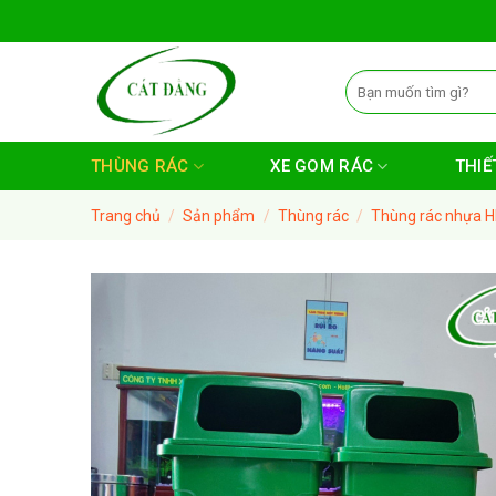
Skip
to
content
Tìm
kiếm:
THÙNG RÁC
XE GOM RÁC
THIẾT
Trang chủ
/
Sản phẩm
/
Thùng rác
/
Thùng rác nhựa 