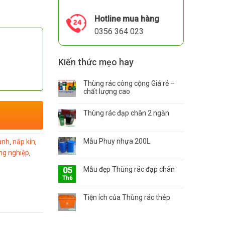
Hotline mua hàng
0356 364 023
Kiến thức mẹo hay
Thùng rác công cộng Giá rẻ –
chất lượng cao
Thùng rác đạp chân 2 ngăn
Mẫu Phuy nhựa 200L
anh
nắp kín
,
,
ng nghiệp
,
Mẫu đẹp Thùng rác đạp chân
05
Th6
Tiện ích của Thùng rác thép