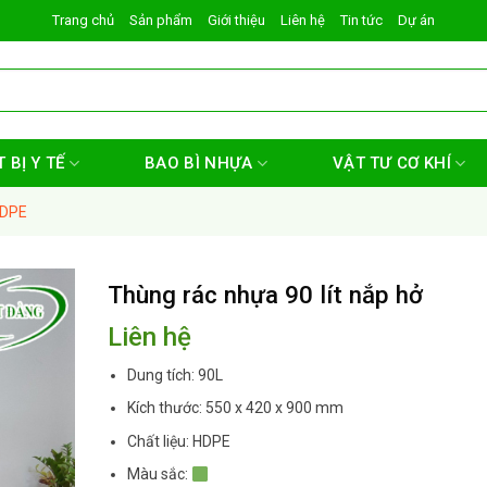
Trang chủ
Sản phẩm
Giới thiệu
Liên hệ
Tin tức
Dự án
 BỊ Y TẾ
BAO BÌ NHỰA
VẬT TƯ CƠ KHÍ
HDPE
Thùng rác nhựa 90 lít nắp hở
Liên hệ
Dung tích: 90L
Kích thước: 550 x 420 x 900 mm
Chất liệu: HDPE
Màu sắc: