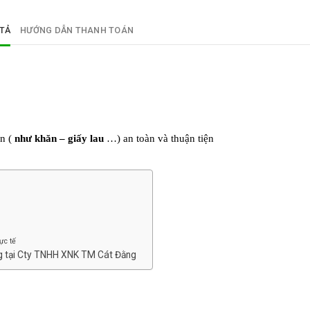
TẢ
HƯỚNG DẪN THANH TOÁN
ẩn (
như khăn – giấy lau
…) an toàn và thuận tiện
ực tế
ng tại Cty TNHH XNK TM Cát Đằng