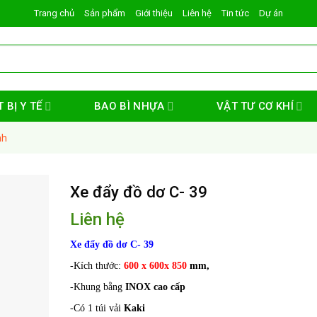
Trang chủ
Sản phẩm
Giới thiệu
Liên hệ
Tin tức
Dự án
 BỊ Y TẾ
BAO BÌ NHỰA
VẬT TƯ CƠ KHÍ
nh
Xe đẩy đồ dơ C- 39
Liên hệ
Xe đẩy đồ dơ C- 39
-Kích thước:
600 x 600x 850
mm,
-Khung bằng
INOX cao cấp
-Có 1 túi vải
Kaki