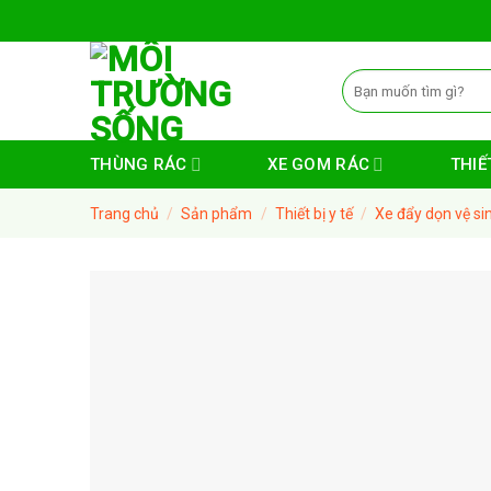
Skip
to
content
Tìm
kiếm:
THÙNG RÁC
XE GOM RÁC
THIẾT
Trang chủ
/
Sản phẩm
/
Thiết bị y tế
/
Xe đẩy dọn vệ si