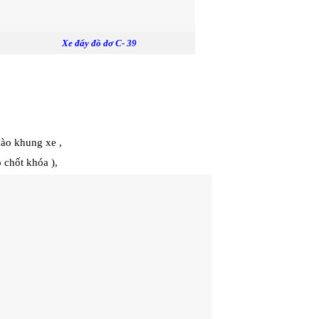
Xe đẩy đồ dơ C- 39
vào khung xe ,
 chốt khóa ),