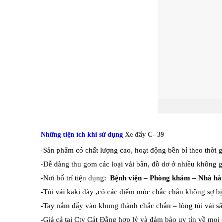
Những tiện ích khi sử dụng
Xe đẩy C- 39
-Sản phẩm có chất lượng cao, hoạt động bền bỉ theo thời 
-Dễ dàng thu gom các loại vải bẩn, đồ dơ ở nhiều không 
-Nơi bố trí tiện dụng:
Bệnh viện – Phòng khám – Nhà hà
-Túi vải kaki dày ,có các điểm móc chắc chắn không sợ bị 
-Tay nắm đẩy vào khung thành chắc chắn – lòng túi vải sâ
-Giá cả tại Cty Cát Đằng hợp lý và đảm bảo uy tín về mọi