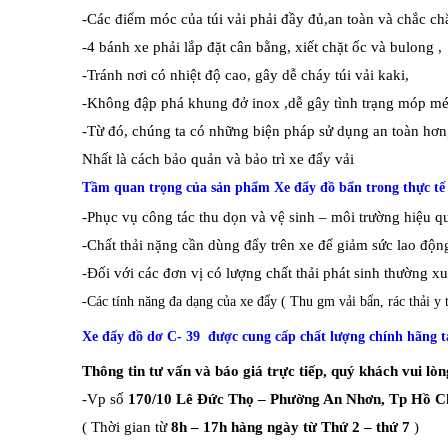
-Các điểm móc của túi vải phải đầy đủ,an toàn và chắc c
-4 bánh xe phải lắp đặt cân bằng, xiết chặt ốc và bulong ,
-Tránh nơi có nhiệt độ cao, gây dễ cháy túi vải kaki,
-Không đập phá khung đở inox ,dễ gây tình trạng móp mé
-Từ đó, chúng ta có những biện pháp sử dụng an toàn hơn
Nhất là cách bảo quản và bảo trì xe đẩy vải
Tầm quan trọng của sản phẩm Xe đẩy đồ bẩn trong thực tế
-Phục vụ công tác thu dọn và vệ sinh – môi trường hiệu q
-Chất thải nặng cần dùng đẩy trên xe để giảm sức lao độn
-Đối với các đơn vị có lượng chất thải phát sinh thường x
-Các tính năng đa dạng của xe đẩy ( Thu gm vải bẩn, rác thải y 
Xe đẩy đồ dơ C- 39 được cung cấp chất lượng chính hãng t
Thông tin tư vấn và báo giá trực tiếp, quý khách vui lòng
-Vp số
170/10 Lê Đức Thọ – Phường An Nhơn, Tp Hồ C
( Thời gian từ
8h – 17h hàng ngày từ Thứ 2 – thứ 7
)