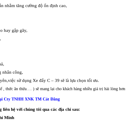
hắn nhằm tăng cường độ ổn định cao,
o hay gập gãy,
,
uả,
g nhân công,
uyên,việc sử dụng Xe đẩy C – 39 sẽ là lựa chọn tối ưu.
tế , thức ăn thừa…. ) sẽ mang lại cho khách hàng nhiều giá trị hài lòng hơn
ại
Cty TNHH XNK TM Cát Đằng
 liên hệ với chúng tôi qua các địa chỉ sau:
hí Minh