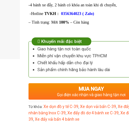
-4 bánh xe đẩy, 2 bánh có khóa an toàn khi di chuyển,
-Hotline
TVKH :
0356364023 ( Zalo)
– Tình trạng: Mới
100%
– Còn hàng
Khuyến mãi đặc biệt
Giao hàng tận nơi toàn quốc
Miễn phí vận chuyển khu vực TPHCM
Chiết khấu hấp dẫn cho đại lý
Sản phẩm chính hãng bảo hành lâu dài
MUA NGAY
Gọi điện xác nhận và giao hàng tận nơi
Xe dọn đồ y tế C-39
Xe dọn vải bẩn C-39
Xe đẩ
Từ khóa:
,
,
nhân bằng Inox C-39
Xe đẩy đò dơ 4 bánh xe C-39
Xe đ
,
,
39
Xe đẩy vải bẩn 4 bánh xe
,