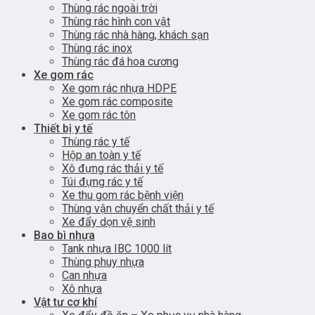
Thùng rác ngoài trời
Thùng rác hình con vật
Thùng rác nhà hàng, khách sạn
Thùng rác inox
Thùng rác đá hoa cương
Xe gom rác
Xe gom rác nhựa HDPE
Xe gom rác composite
Xe gom rác tôn
Thiết bị y tế
Thùng rác y tế
Hộp an toàn y tế
Xô đựng rác thải y tế
Túi đựng rác y tế
Xe thu gom rác bệnh viện
Thùng vận chuyển chất thải y tế
Xe đẩy dọn vệ sinh
Bao bì nhựa
Tank nhựa IBC 1000 lít
Thùng phuy nhựa
Can nhựa
Xô nhựa
Vật tư cơ khí