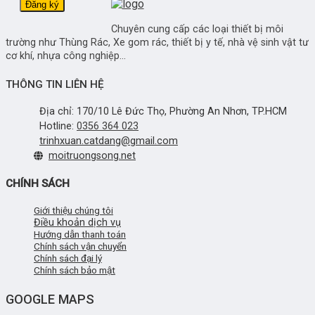
Chuyên cung cấp các loại thiết bị môi
trường như Thùng Rác, Xe gom rác, thiết bị y tế, nhà vệ sinh vật tư
cơ khí, nhựa công nghiệp...
THÔNG TIN LIÊN HỆ
Địa chỉ: 170/10 Lê Đức Thọ, Phường An Nhơn, TP.HCM
Hotline:
0356 364 023
trinhxuan.catdang@gmail.com
moitruongsong.net
CHÍNH SÁCH
Giới thiệu chúng tôi
Điều khoản dịch vụ
Hướng dẫn thanh toán
Chính sách vận chuyển
Chính sách đại lý
Chính sách bảo mật
GOOGLE MAPS