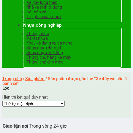
Xe đẩy lồng thép
Nhà vệ sinh di động
Bốt bảo vệ
Trụ phân cách Inox
Nhựa công nghiệp
Thùng nhựa
Pallet nhựa
Khay kệ dụng cụ đa năng
Sóng nhựa đặc/bít
Sóng nhựa hở/rỗng
Thùng chở hàng xe máy
Thùng chở chó mèo
Trang chủ
/
Sản phẩm
/
Sản phẩm được gắn thẻ “Xe đẩy vải bẩn 4
bánh xe”
Lọc
Hiển thị kết quả duy nhất
Giao tận nơi
Trong vòng 24 giờ