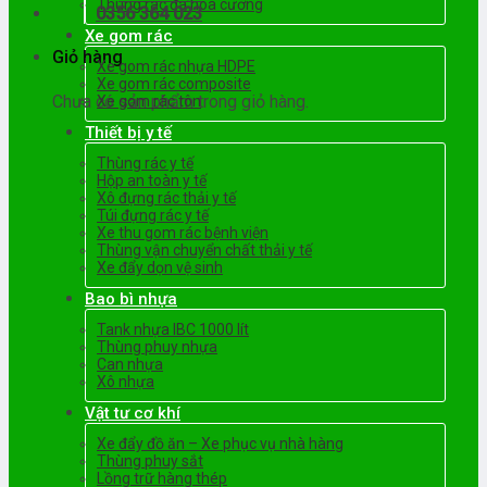
Thùng rác đá hoa cương
0356 364 023
Xe gom rác
Giỏ hàng
Xe gom rác nhựa HDPE
Xe gom rác composite
Chưa có sản phẩm trong giỏ hàng.
Xe gom rác tôn
Thiết bị y tế
Thùng rác y tế
Hộp an toàn y tế
Xô đựng rác thải y tế
Túi đựng rác y tế
Xe thu gom rác bệnh viện
Thùng vận chuyển chất thải y tế
Xe đẩy dọn vệ sinh
Bao bì nhựa
Tank nhựa IBC 1000 lít
Thùng phuy nhựa
Can nhựa
Xô nhựa
Vật tư cơ khí
Xe đẩy đồ ăn – Xe phục vụ nhà hàng
Thùng phuy sắt
Lồng trữ hàng thép