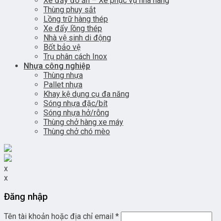
Xe đẩy đồ ăn – Xe phục vụ nhà hàng
Thùng phuy sắt
Lồng trữ hàng thép
Xe đẩy lồng thép
Nhà vệ sinh di động
Bốt bảo vệ
Trụ phân cách Inox
Nhựa công nghiệp
Thùng nhựa
Pallet nhựa
Khay kệ dụng cụ đa năng
Sóng nhựa đặc/bít
Sóng nhựa hở/rỗng
Thùng chở hàng xe máy
Thùng chở chó mèo
x
x
Đăng nhập
Tên tài khoản hoặc địa chỉ email
*