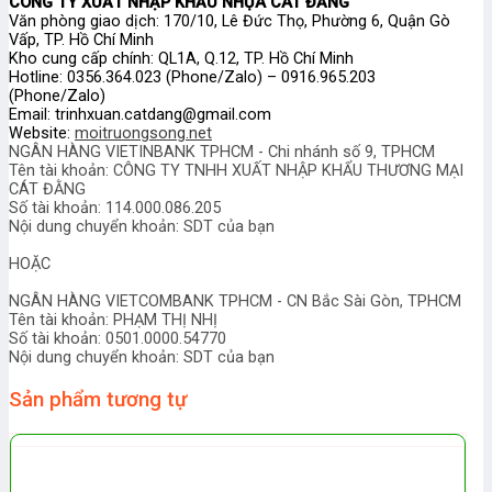
CÔNG TY XUẤT NHẬP KHẨU NHỰA CÁT ĐẰNG
Văn phòng giao dịch: 170/10, Lê Đức Thọ, Phường 6, Quận Gò
Vấp, TP. Hồ Chí Minh
Kho cung cấp chính: QL1A, Q.12, TP. Hồ Chí Minh
Hotline: 0356.364.023 (Phone/Zalo) – 0916.965.203
(Phone/Zalo)
Email: trinhxuan.catdang@gmail.com
Website:
moitruongsong.net
NGÂN HÀNG VIETINBANK TPHCM - Chi nhánh số 9, TPHCM
Tên tài khoản: CÔNG TY TNHH XUẤT NHẬP KHẨU THƯƠNG MẠI
CÁT ĐẰNG
Số tài khoản: 114.000.086.205
Nội dung chuyển khoản: SDT của bạn
HOẶC
NGÂN HÀNG VIETCOMBANK TPHCM - CN Bắc Sài Gòn, TPHCM
Tên tài khoản: PHẠM THỊ NHỊ
Số tài khoản: 0501.0000.54770
Nội dung chuyển khoản: SDT của bạn
Sản phẩm tương tự