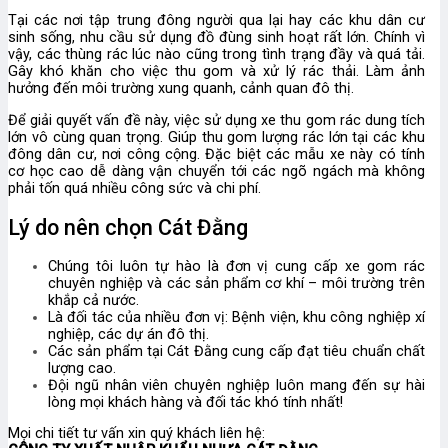
Tại các nơi tập trung đông người qua lại hay các khu dân cư
sinh sống, nhu cầu sử dụng đồ đùng sinh hoạt rất lớn. Chính vì
vậy, các thùng rác lúc nào cũng trong tình trạng đầy và quá tải.
Gây khó khăn cho việc thu gom và xử lý rác thải. Làm ảnh
hưởng đến môi trường xung quanh, cảnh quan đô thị.
Để giải quyết vấn đề này, việc sử dụng xe thu gom rác dung tích
lớn vô cùng quan trọng. Giúp thu gom lượng rác lớn tại các khu
đông dân cư, nơi công cộng. Đặc biệt các mẫu xe này có tính
cơ học cao dễ dàng vận chuyển tới các ngõ ngách mà không
phải tốn quá nhiều công sức và chi phí.
Lý do nên chọn Cát Đằng
Chúng tôi luôn tự hào là đơn vị cung cấp xe gom rác
chuyên nghiệp và các sản phẩm cơ khí – môi trường trên
khắp cả nước.
Là đối tác của nhiều đơn vị: Bệnh viện, khu công nghiệp xí
nghiệp, các dự án đô thị.
Các sản phẩm tại Cát Đằng cung cấp đạt tiêu chuẩn chất
lượng cao.
Đội ngũ nhân viên chuyên nghiệp luôn mang đến sự hài
lòng mọi khách hàng và đối tác khó tính nhất!
Mọi chi tiết tư vấn xin quý khách liên hệ: