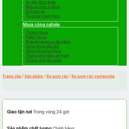
Xe đẩy lồng thép
Nhà vệ sinh di động
Bốt bảo vệ
Trụ phân cách Inox
Nhựa công nghiệp
Thùng nhựa
Pallet nhựa
Khay kệ dụng cụ đa năng
Sóng nhựa đặc/bít
Sóng nhựa hở/rỗng
Thùng chở hàng xe máy
Thùng chở chó mèo
Trang chủ
/
Sản phẩm
/
Xe gom rác
/
Xe gom rác composite
Giao tận nơi
Trong vòng 24 giờ
Sản phẩm chất lượng
Chính hãng