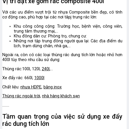
Vị trí đặt xe gom rác composite 400l
Với các ưu điểm vượt trội từ nhựa Composite bền đẹp, có tính
cơ động cao, phù hợp tại các nơi tâpj trung rác lớn:
Khu công công cộng: Trường học, bệnh viện, công viên,
trung tâm thương mại,…
Khu đông dân cư: Phòng trọ, chung cư.
Những nơi tập trung đông người qua lại: Các địa điểm du
lịch, trạm dừng chân, nhà ga,…
Ngoài ra, còn có các loại thùng rác dung tích lớn hoặc nhỏ hơn
400l tùy theo nhu cầu sử dụng:
Thùng rác:100l, 120l,
240l
,…
Xe đẩy rác: 660l,
1000l
Chất liệu:
nhưa HDPE
,
bằng inox
Thùng rác ngoài trời
,
nhà hàng khách sạn
……..
Tầm quan trọng của việc sử dụng xe đẩy
rác dung tích lớn