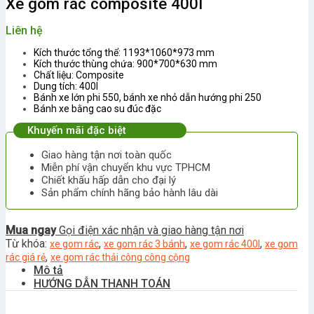
Xe gom rác composite 400l
Liên hệ
Kích thước tổng thể: 1193*1060*973 mm
Kích thước thùng chứa: 900*700*630 mm
Chất liệu: Composite
Dung tích: 400l
Bánh xe lớn phi 550, bánh xe nhỏ dẫn hướng phi 250
Bánh xe bằng cao su đúc đặc
Khuyến mãi đặc biệt
Giao hàng tận nơi toàn quốc
Miễn phí vận chuyển khu vực TPHCM
Chiết khấu hấp dẫn cho đại lý
Sản phẩm chính hãng bảo hành lâu dài
Mua ngay
Gọi điện xác nhận và giao hàng tận nơi
Từ khóa:
,
,
,
xe gom rác
xe gom rác 3 bánh
xe gom rác 400l
xe gom
,
rác giá rẻ
xe gom rác thải công công cộng
Mô tả
HƯỚNG DẪN THANH TOÁN