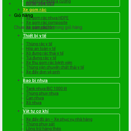
Thùng rác đá hoa cương
0356 364 023
Xe gom rác
Giỏ hàng
Xe gom rác nhựa HDPE
Xe gom rác composite
Chưa có sản phẩm trong giỏ hàng.
Xe gom rác tôn
Thiết bị y tế
Thùng rác y tế
Hộp an toàn y tế
Xô đựng rác thải y tế
Túi đựng rác y tế
Xe thu gom rác bệnh viện
Thùng vận chuyển chất thải y tế
Xe đẩy dọn vệ sinh
Bao bì nhựa
Tank nhựa IBC 1000 lít
Thùng phuy nhựa
Can nhựa
Xô nhựa
Vật tư cơ khí
Xe đẩy đồ ăn – Xe phục vụ nhà hàng
Thùng phuy sắt
Lồng trữ hàng thép