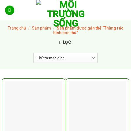
Skip
to
content
Trang chủ
/
Sản phẩm
/
Sản phẩm được gắn thẻ “Thùng rác
hình con thú”
LỌC