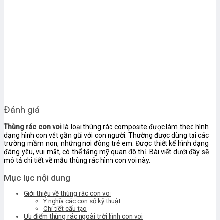
Đánh giá
T
hùng rác con voi
là loại thùng rác composite được làm theo hình
dạng hình con vật gần gũi với con người. Thường được dùng tại các
trường mầm non, những nơi đông trẻ em. Được thiết kế hình dạng
đáng yêu, vui mắt, có thể tăng mỹ quan đô thị. Bài viết dưới đây sẽ
mô tả chi tiết về mẫu thùng rác hình con voi này.
Mục lục nội dung
Giới thiệu về thùng rác con voi
Ý nghĩa các con số kỹ thuật
Chi tiết cấu tạo
Ưu điểm thùng rác ngoài trời hình con voi