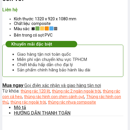
Liên hệ
Kích thước: 1320 x 920 x 1080 mm
Chất liệu: composite
Màu sắc:
🔲
🟥
Bên trong có sọt PVC
Khuyến mãi đặc biệt
Giao hàng tận nơi toàn quốc
Miễn phí vận chuyển khu vực TPHCM
Chiết khấu hấp dẫn cho đại lý
Sản phẩm chính hãng bảo hành lâu dài
Mua ngay
Gọi điện xác nhận và giao hàng tận nơi
Từ khóa:
,
,
thùng rác 120 lít
thùng rác 2 ngăn ngoài trời
thùng rác
,
,
con cá heo
thùng rác hình con chim cánh cụt
Thùng rác hình con
,
,
thú
thùng rác ngoài trời
thùng rác nhựa composite
Mô tả
HƯỚNG DẪN THANH TOÁN