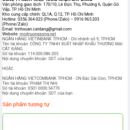
Văn phòng giao dịch: 170/10, Lê Đức Thọ, Phường 6, Quận Gò
Vấp, TP. Hồ Chí Minh
Kho cung cấp chính: QL1A, Q.12, TP. Hồ Chí Minh
Hotline: 0356.364.023 (Phone/Zalo) – 0916.965.203
(Phone/Zalo)
Email: trinhxuan.catdang@gmail.com
Website:
moitruongsong.net
NGÂN HÀNG VIETINBANK TPHCM - Chi nhánh số 9, TPHCM
Tên tài khoản: CÔNG TY TNHH XUẤT NHẬP KHẨU THƯƠNG MẠI
CÁT ĐẰNG
Số tài khoản: 114.000.086.205
Nội dung chuyển khoản: SDT của bạn
HOẶC
NGÂN HÀNG VIETCOMBANK TPHCM - CN Bắc Sài Gòn, TPHCM
Tên tài khoản: PHẠM THỊ NHỊ
Số tài khoản: 0501.0000.54770
Nội dung chuyển khoản: SDT của bạn
Sản phẩm tương tự