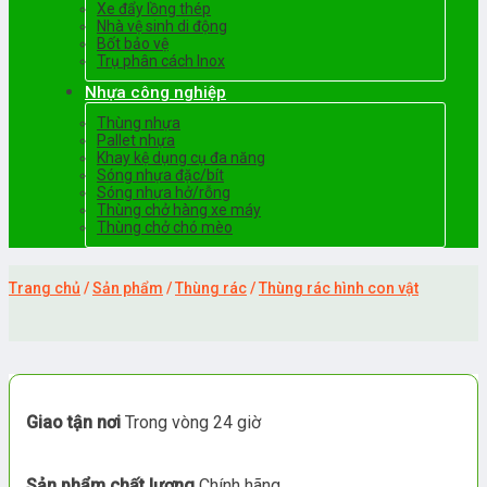
Xe đẩy lồng thép
Nhà vệ sinh di động
Bốt bảo vệ
Trụ phân cách Inox
Nhựa công nghiệp
Thùng nhựa
Pallet nhựa
Khay kệ dụng cụ đa năng
Sóng nhựa đặc/bít
Sóng nhựa hở/rỗng
Thùng chở hàng xe máy
Thùng chở chó mèo
Trang chủ
/
Sản phẩm
/
Thùng rác
/
Thùng rác hình con vật
Giao tận nơi
Trong vòng 24 giờ
Sản phẩm chất lượng
Chính hãng