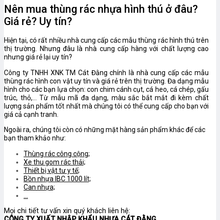
Nên mua thùng rác nhựa hình thú ở đâu?
Giá rẻ? Uy tín?
Hiện tại, có rất nhiều nhà cung cấp các mẫu thùng rác hình thú trên
thị trường. Nhưng đâu là nhà cung cấp hàng với chất lượng cao
nhưng giá rẻ lại uy tín?
Công ty TNHH XNK TM Cát Đằng chính là nhà cung cấp các mẫu
thùng rác hình con vật uy tín và giá rẻ trên thị trường. Đa dạng mẫu
hình cho các bạn lựa chọn: con chim cánh cụt, cá heo, cá chép, gấu
trúc, thỏ,… Từ mẫu mã đa dạng, màu sắc bắt mắt đi kèm chất
lượng sản phẩm tốt nhất mà chúng tôi có thể cung cấp cho bạn với
giá cả cạnh tranh.
Ngoài ra, chúng tôi còn có những mặt hàng sản phẩm khác để các
bạn tham khảo như:
Thùng rác công cộng
;
Xe thu gom rác thải;
Thiết bị vật tư y tế
;
Bồn nhựa IBC 1000 lít;
Can nhựa;
…
Mọi chi tiết tư vấn xin quý khách liên hệ:
CÔNG TY XUẤT NHẬP KHẨU NHỰA CÁT ĐẰNG