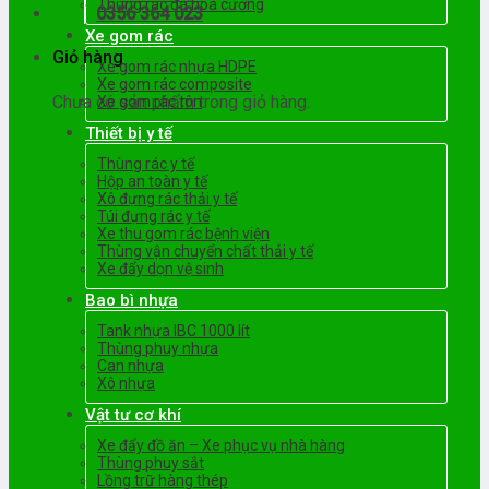
Thùng rác đá hoa cương
0356 364 023
Xe gom rác
Giỏ hàng
Xe gom rác nhựa HDPE
Xe gom rác composite
Chưa có sản phẩm trong giỏ hàng.
Xe gom rác tôn
Thiết bị y tế
Thùng rác y tế
Hộp an toàn y tế
Xô đựng rác thải y tế
Túi đựng rác y tế
Xe thu gom rác bệnh viện
Thùng vận chuyển chất thải y tế
Xe đẩy dọn vệ sinh
Bao bì nhựa
Tank nhựa IBC 1000 lít
Thùng phuy nhựa
Can nhựa
Xô nhựa
Vật tư cơ khí
Xe đẩy đồ ăn – Xe phục vụ nhà hàng
Thùng phuy sắt
Lồng trữ hàng thép