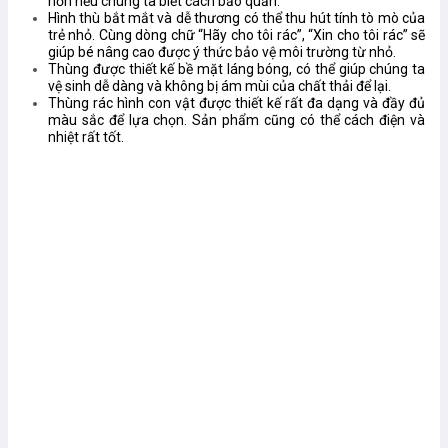
hơn nếu chúng ta biết cách bảo quản.
Hình thù bắt mắt và dễ thương có thể thu hút tính tò mò của
trẻ nhỏ. Cùng dòng chữ “Hãy cho tôi rác”, “Xin cho tôi rác” sẽ
giúp bé nâng cao được ý thức bảo vệ môi trường từ nhỏ.
Thùng được thiết kế bề mặt láng bóng, có thể giúp chúng ta
vệ sinh dễ dàng và không bị ám mùi của chất thải để lại.
Thùng rác hình con vật được thiết kế rất đa dạng và đầy đủ
màu sắc để lựa chọn. Sản phẩm cũng có thể cách điện và
nhiệt rất tốt.