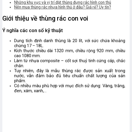
Những khu vực và vị trí đặt thùng đựng rác hình con thú
Nên mua thùng rác nhựa hình thú ở đâu? Giá rẻ? Uy tín?
Giới thiệu về thùng rác con voi
Ý nghĩa các con số kỹ thuật
Dung tích định danh thùng là 20 lít, với sức chứa khoảng
chừng 17 – 18L.
Kích thước chiều dài 1320 mm, chiều rộng 920 mm, chiều
cao 1080 mm.
Làm từ nhựa composite – cốt sợi thuỷ tinh cứng cáp, chắc
chắn.
Tuy nhiên, đây là mẫu thùng rác được sản xuất trong
nước, vẫn đảm bảo đủ tiêu chuẩn chất lượng của sản
phẩm.
Có nhiều màu phù hợp với mục đích sử dụng: Vàng, trắng,
đen, xám, xanh,…