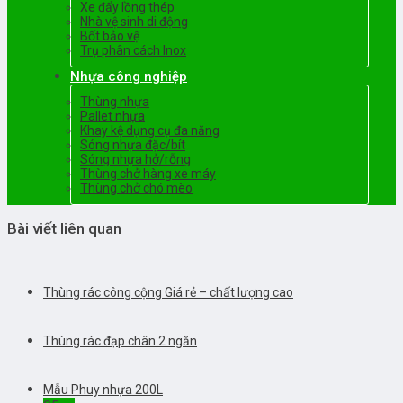
Xe đẩy lồng thép
Nhà vệ sinh di động
Bốt bảo vệ
Trụ phân cách Inox
Nhựa công nghiệp
Thùng nhựa
Pallet nhựa
Khay kệ dụng cụ đa năng
Sóng nhựa đặc/bít
Sóng nhựa hở/rỗng
Thùng chở hàng xe máy
Thùng chở chó mèo
Bài viết liên quan
Thùng rác công cộng Giá rẻ – chất lượng cao
Thùng rác đạp chân 2 ngăn
Mẫu Phuy nhựa 200L