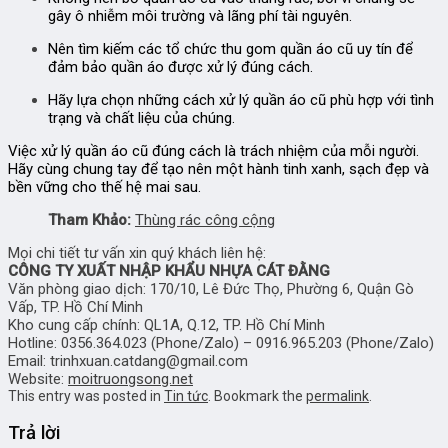
gây ô nhiễm môi trường và lãng phí tài nguyên.
Nên tìm kiếm các tổ chức thu gom quần áo cũ uy tín để
đảm bảo quần áo được xử lý đúng cách.
Hãy lựa chọn những cách xử lý quần áo cũ phù hợp với tình
trạng và chất liệu của chúng.
Việc xử lý quần áo cũ đúng cách là trách nhiệm của mỗi người.
Hãy cùng chung tay để tạo nên một hành tinh xanh, sạch đẹp và
bền vững cho thế hệ mai sau.
Tham Khảo:
Thùng rác công cộng
Mọi chi tiết tư vấn xin quý khách liên hệ:
CÔNG TY XUẤT NHẬP KHẨU NHỰA CÁT ĐẰNG
Văn phòng giao dịch: 170/10, Lê Đức Thọ, Phường 6, Quận Gò
Vấp, TP. Hồ Chí Minh
Kho cung cấp chính: QL1A, Q.12, TP. Hồ Chí Minh
Hotline: 0356.364.023 (Phone/Zalo) – 0916.965.203 (Phone/Zalo)
Email: trinhxuan.catdang@gmail.com
Website:
moitruongsong.net
This entry was posted in
Tin tức
. Bookmark the
permalink
.
Trả lời