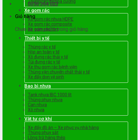
Thùng rác đá hoa cương
0356 364 023
Xe gom rác
Giỏ hàng
Xe gom rác nhựa HDPE
Xe gom rác composite
Chưa có sản phẩm trong giỏ hàng.
Xe gom rác tôn
Thiết bị y tế
Thùng rác y tế
Hộp an toàn y tế
Xô đựng rác thải y tế
Túi đựng rác y tế
Xe thu gom rác bệnh viện
Thùng vận chuyển chất thải y tế
Xe đẩy dọn vệ sinh
Bao bì nhựa
Tank nhựa IBC 1000 lít
Thùng phuy nhựa
Can nhựa
Xô nhựa
Vật tư cơ khí
Xe đẩy đồ ăn – Xe phục vụ nhà hàng
Thùng phuy sắt
Lồng trữ hàng thép