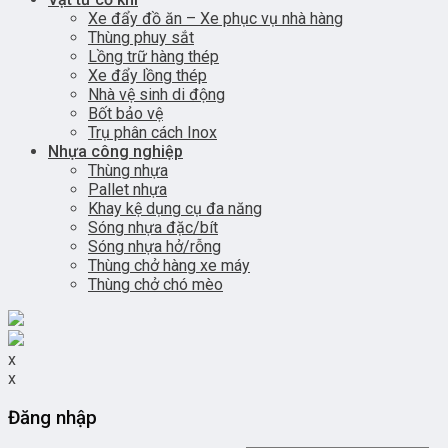
Xe đẩy đồ ăn – Xe phục vụ nhà hàng
Thùng phuy sắt
Lồng trữ hàng thép
Xe đẩy lồng thép
Nhà vệ sinh di động
Bốt bảo vệ
Trụ phân cách Inox
Nhựa công nghiệp
Thùng nhựa
Pallet nhựa
Khay kệ dụng cụ đa năng
Sóng nhựa đặc/bít
Sóng nhựa hở/rỗng
Thùng chở hàng xe máy
Thùng chở chó mèo
x
x
Đăng nhập