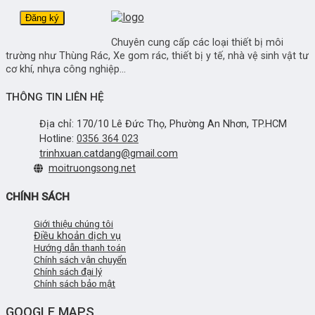
Chuyên cung cấp các loại thiết bị môi
trường như Thùng Rác, Xe gom rác, thiết bị y tế, nhà vệ sinh vật tư
cơ khí, nhựa công nghiệp...
THÔNG TIN LIÊN HỆ
Địa chỉ: 170/10 Lê Đức Thọ, Phường An Nhơn, TP.HCM
Hotline:
0356 364 023
trinhxuan.catdang@gmail.com
moitruongsong.net
CHÍNH SÁCH
Giới thiệu chúng tôi
Điều khoản dịch vụ
Hướng dẫn thanh toán
Chính sách vận chuyển
Chính sách đại lý
Chính sách bảo mật
GOOGLE MAPS