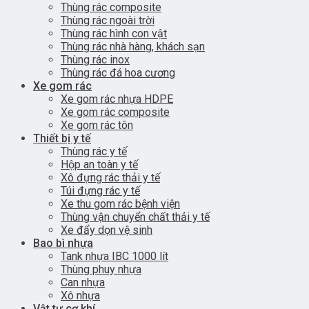
Thùng rác composite
Thùng rác ngoài trời
Thùng rác hình con vật
Thùng rác nhà hàng, khách sạn
Thùng rác inox
Thùng rác đá hoa cương
Xe gom rác
Xe gom rác nhựa HDPE
Xe gom rác composite
Xe gom rác tôn
Thiết bị y tế
Thùng rác y tế
Hộp an toàn y tế
Xô đựng rác thải y tế
Túi đựng rác y tế
Xe thu gom rác bệnh viện
Thùng vận chuyển chất thải y tế
Xe đẩy dọn vệ sinh
Bao bì nhựa
Tank nhựa IBC 1000 lít
Thùng phuy nhựa
Can nhựa
Xô nhựa
Vật tư cơ khí