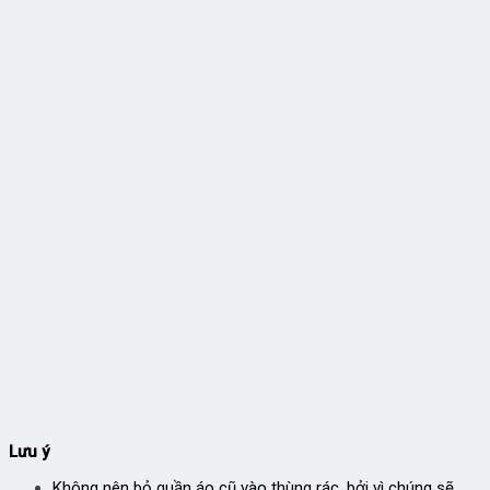
Lưu ý
Không nên bỏ quần áo cũ vào thùng rác, bởi vì chúng sẽ