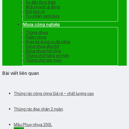
Xe đẩy lồng thép
Nhà vệ sinh di động
Bốt bảo vệ
Trụ phân cách Inox
Nhựa công nghiệp
Thùng nhựa
Pallet nhựa
Khay kệ dụng cụ đa năng
Sóng nhựa đặc/bít
Sóng nhựa hở/rỗng
Thùng chở hàng xe máy
Thùng chở chó mèo
Bài viết liên quan
Thùng rác công cộng Giá rẻ – chất lượng cao
Thùng rác đạp chân 2 ngăn
Mẫu Phuy nhựa 200L