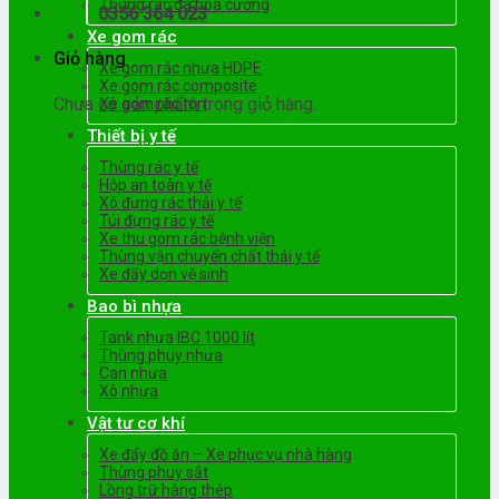
Thùng rác đá hoa cương
0356 364 023
Xe gom rác
Giỏ hàng
Xe gom rác nhựa HDPE
Xe gom rác composite
Chưa có sản phẩm trong giỏ hàng.
Xe gom rác tôn
Thiết bị y tế
Thùng rác y tế
Hộp an toàn y tế
Xô đựng rác thải y tế
Túi đựng rác y tế
Xe thu gom rác bệnh viện
Thùng vận chuyển chất thải y tế
Xe đẩy dọn vệ sinh
Bao bì nhựa
Tank nhựa IBC 1000 lít
Thùng phuy nhựa
Can nhựa
Xô nhựa
Vật tư cơ khí
Xe đẩy đồ ăn – Xe phục vụ nhà hàng
Thùng phuy sắt
Lồng trữ hàng thép