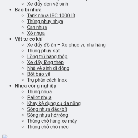
Xe đẩy dọn vệ sinh
Bao bì nhựa
Tank nhựa IBC 1000 lít
Thùng phuy nhựa
Can nhựa
Xô nhựa
Vật tư cơ khí
Xe đẩy đồ ăn – Xe phục vụ nhà hàng
Thùng phuy sắt
Lồng trữ hàng thép
Xe đẩy lồng thép
Nhà vệ sinh di động
Bốt bảo vệ
Trụ phân cách Inox
Nhựa công nghiệp
Thùng nhựa
Pallet nhựa
Khay kệ dụng cụ đa năng
Sóng nhựa đặc/bít
Sóng nhựa hở/rỗng
Thùng chở hàng xe máy
Thùng chở chó mèo