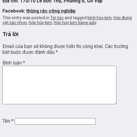
Địa chỉ: 170/10 Lê Đức Thọ, Phường 6, Gò Vấp
Facebook:
thùng rác công nghiệp
This entry was posted in
Tin tức
and tagged
bình hủy kim
,
hộp đựng
vật sắc nhọn
,
hộp hủy kim
,
hộp hủy kim bằng giấy
.
Trả lời
Email của bạn sẽ không được hiển thị công khai.
Các trường
bắt buộc được đánh dấu
*
Bình luận
*
Tên
*