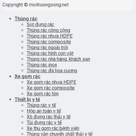
Copyright © moitruongsong.net
Thùng rác
Sọt đựng rác
Thùng rác công cộng
Thùng rác nhựa HDPE
Thùng rác composite
Thùng rác ngoài trời
Thùng rác hình con vật
Thùng rác nhà hàng, khách sạn
Thùng rác inox
Thùng rác đá hoa cương
Xe gom rác
Xe gom rác nhựa HDPE
Xe gom rác composite
Xe gom rác tôn
Thiết bị y tế
Thùng rác y tế
Hộp an toàn y tế
Xô đựng rác thải y tế
Túi đựng rác y tế
Xe thu gom rác bệnh viện
Thùng vận chuyển chất thải y tế