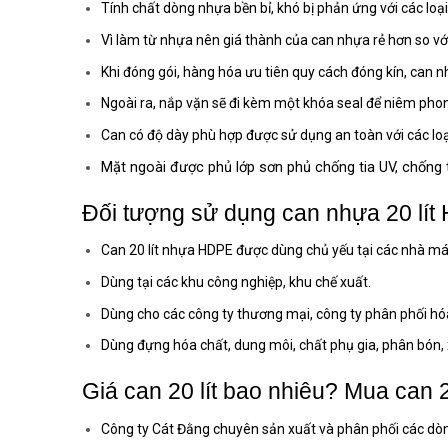
Tính chất dòng nhựa bền bỉ, khó bị phản ứng với các loại
Vì làm từ nhựa nên giá thành của can nhựa rẻ hơn so với 
Khi đóng gói, hàng hóa ưu tiên quy cách đóng kín, can 
Ngoài ra, nắp vặn sẽ đi kèm một khóa seal để niêm pho
Can có độ dày phù hợp được sử dụng an toàn với các loạ
Mặt ngoài được phủ lớp sơn phủ chống tia UV, chống t
Đối tượng sử dụng can nhựa 20 lít
Can 20 lít nhựa HDPE được dùng chủ yếu tại các nhà máy
Dùng tại các khu công nghiệp, khu chế xuất.
Dùng cho các công ty thương mại, công ty phân phối hó
Dùng đựng hóa chất, dung môi, chất phụ gia, phân bón,
Giá can 20 lít bao nhiêu? Mua can 
Công ty Cát Đằng chuyên sản xuất và phân phối các dòng 