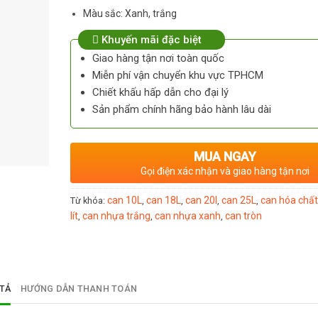
Màu sắc: Xanh, trắng
Khuyến mãi đặc biệt
Giao hàng tận nơi toàn quốc
Miễn phí vận chuyển khu vực TPHCM
Chiết khấu hấp dẫn cho đại lý
Sản phẩm chính hãng bảo hành lâu dài
MUA NGAY
Gọi điện xác nhận và giao hàng tận nơi
can 10L
can 18L
can 20l
can 25L
can hóa chất
Từ khóa:
,
,
,
,
lít
can nhựa trắng
can nhựa xanh
can tròn
,
,
,
TẢ
HƯỚNG DẪN THANH TOÁN