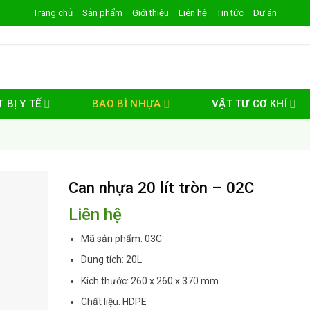
Trang chủ
Sản phẩm
Giới thiệu
Liên hệ
Tin tức
Dự án
 BỊ Y TẾ
BAO BÌ NHỰA
VẬT TƯ CƠ KHÍ
Can nhựa 20 lít tròn – 02C
Liên hệ
Mã sản phẩm: 03C
Dung tích: 20L
Kích thước: 260 x 260 x 370 mm
Chất liệu: HDPE