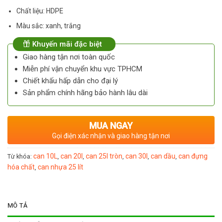
Chất liệu: HDPE
Màu sắc: xanh, trắng
Khuyến mãi đặc biệt
Giao hàng tận nơi toàn quốc
Miễn phí vận chuyển khu vực TPHCM
Chiết khấu hấp dẫn cho đại lý
Sản phẩm chính hãng bảo hành lâu dài
MUA NGAY
Gọi điện xác nhận và giao hàng tận nơi
can 10L
can 20l
can 25l tròn
can 30l
can dầu
can đựng
Từ khóa:
,
,
,
,
,
hóa chất
can nhựa 25 lít
,
MÔ TẢ