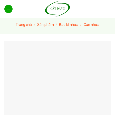
Skip
to
content
Trang chủ
/
Sản phẩm
/
Bao bì nhựa
/
Can nhựa