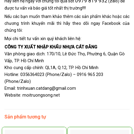
0979 819 932
Hãy liên hệ ngay với chúng tôi qua sđt
(zalo) để
được tư vấn và báo giá tốt nhất thị trường!!!!
Nếu các bạn muốn tham khảo thêm các sản phẩm khác hoặc các
chương trình khuyến mãi thì hãy theo dõi ngay Facebook của
chúng tôi:
Mọi chi tiết tư vấn xin quý khách liên hệ:
CÔNG TY XUẤT NHẬP KHẨU NHỰA CÁT ĐẰNG
Văn phòng giao dịch: 170/10, Lê Đức Thọ, Phường 6, Quận Gò
Vấp, TP. Hồ Chí Minh
Kho cung cấp chính: QL1A, Q.12, TP. Hồ Chí Minh
Hotline: 0356364023 (Phone/Zalo) – 0916 965 203
(Phone/Zalo)
Email: trinhxuan.catdang@gmail.com
Website:
moitruongsong.net
Sản phẩm tương tự