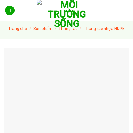
Skip
to
content
Trang chủ
/
Sản phẩm
/
Thùng rác
/
Thùng rác nhựa HDPE