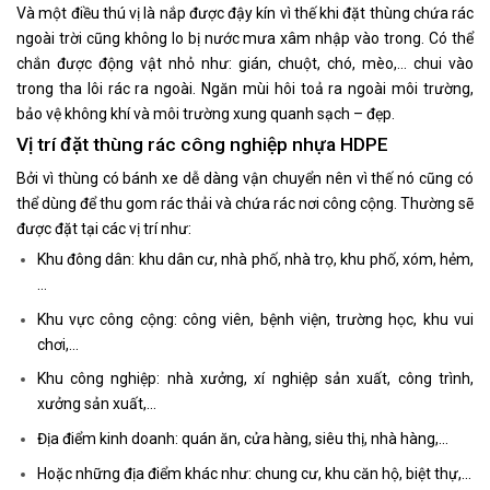
Và một điều thú vị là nắp được đậy kín vì thế khi đặt thùng chứa rác
ngoài trời cũng không lo bị nước mưa xâm nhập vào trong. Có thể
chắn được động vật nhỏ như: gián, chuột, chó, mèo,… chui vào
trong tha lôi rác ra ngoài. Ngăn mùi hôi toả ra ngoài môi trường,
bảo vệ không khí và môi trường xung quanh sạch – đẹp.
Vị trí đặt thùng rác công nghiệp nhựa HDPE
Bởi vì thùng có bánh xe dễ dàng vận chuyển nên vì thế nó cũng có
thể dùng để thu gom rác thải và chứa rác nơi công cộng. Thường sẽ
được đặt tại các vị trí như:
Khu đông dân: khu dân cư, nhà phố, nhà trọ, khu phố, xóm, hẻm,
…
Khu vực công cộng: công viên, bệnh viện, trường học, khu vui
chơi,…
Khu công nghiệp: nhà xưởng, xí nghiệp sản xuất, công trình,
xưởng sản xuất,…
Địa điểm kinh doanh: quán ăn, cửa hàng, siêu thị, nhà hàng,…
Hoặc những địa điểm khác như: chung cư, khu căn hộ, biệt thự,…