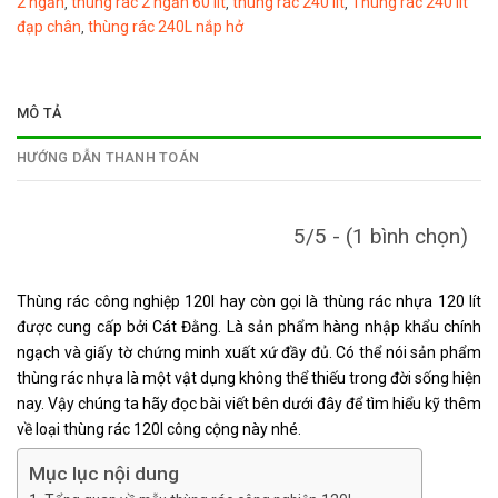
2 ngăn
thùng rác 2 ngăn 60 lít
thùng rác 240 lít
Thùng rác 240 lit
,
,
,
đạp chân
thùng rác 240L nắp hở
,
MÔ TẢ
HƯỚNG DẪN THANH TOÁN
5/5 - (1 bình chọn)
Thùng rác công nghiệp 120l
hay còn gọi là thùng rác nhựa 120 lít
được cung cấp bởi Cát Đằng. Là sản phẩm hàng nhập khẩu chính
ngạch và giấy tờ chứng minh xuất xứ đầy đủ. Có thể nói sản phẩm
thùng rác nhựa là một vật dụng không thể thiếu trong đời sống hiện
nay. Vậy chúng ta hãy đọc bài viết bên dưới đây để tìm hiểu kỹ thêm
về loại thùng rác 120l công cộng này nhé.
Mục lục nội dung