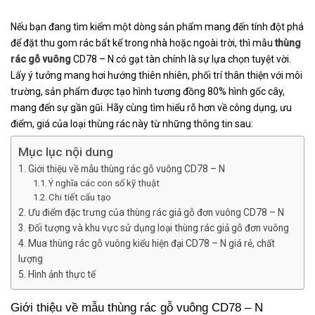
Nếu bạn đang tìm kiểm một dòng sản phẩm mang đến tính đột phá
để đặt thu gom rác bất kể trong nhà hoặc ngoài trời, thì mẫu
thùng
rác gỗ vuông
CD78 – N có gạt tàn chính là sự lựa chọn tuyệt vời.
Lấy ý tưởng mang hơi hướng thiên nhiên, phối trí thân thiện với môi
trường, sản phẩm được tạo hình tương đồng 80% hình gốc cây,
mang đến sự gần gũi.
Hãy cùng tìm hiểu rõ hơn về công dụng, ưu
điểm, giá của loại thùng rác này từ những thông tin sau:
Mục lục nội dung
Giới thiệu về mẫu thùng rác gỗ vuông CD78 – N
Ý nghĩa các con số kỹ thuật
Chi tiết cấu tạo
Ưu điểm đặc trưng của thùng rác giả gỗ đơn vuông CD78 – N
Đối tượng và khu vực sử dụng loại thùng rác giả gỗ đơn vuông
Mua thùng rác gỗ vuông kiểu hiện đại CD78 – N giá rẻ, chất
lượng
Hình ảnh thực tế
Giới thiệu về mẫu thùng rác gỗ vuông CD78 – N