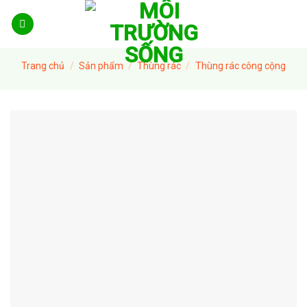
Skip
to
content
Trang chủ
/
Sản phẩm
/
Thùng rác
/
Thùng rác công cộng