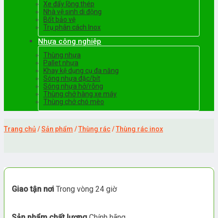
Xe đẩy lồng thép
Nhà vệ sinh di động
Bốt bảo vệ
Trụ phân cách Inox
Nhựa công nghiệp
Thùng nhựa
Pallet nhựa
Khay kệ dụng cụ đa năng
Sóng nhựa đặc/bít
Sóng nhựa hở/rỗng
Thùng chở hàng xe máy
Thùng chở chó mèo
Trang chủ
/
Sản phẩm
/
Thùng rác
/
Thùng rác inox
Giao tận nơi
Trong vòng 24 giờ
Sản phẩm chất lượng
Chính hãng