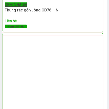
XEM NHANH
Thùng rác gỗ vuông CD78 – N
Liên hệ
Xem chi tiết