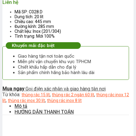
Liên hệ
Mã SP: C028.D
Dung tích: 20 lít
Chiều cao: 445 mm
Đường kính: 285 mm
Chất liệu: Inox (201/304)
Tình trạng: Mới 100%
Khuyến mãi đặc biệt
Giao hàng tận nơi toàn quốc
Miễn phí vận chuyển khu vực TPHCM
Chiết khấu hấp dẫn cho đại lý
Sản phẩm chính hãng bảo hành lâu dài
Mua ngay
Gọi điện xác nhận và giao hàng tận nơi
Từ khóa:
,
,
thùng rác 15 lít
thùng rác 2 ngăn 60 lít
thùng rác inox 12
,
,
lít
thùng rác inox 30 lít
thùng rác inox 8 lít
Mô tả
HƯỚNG DẪN THANH TOÁN