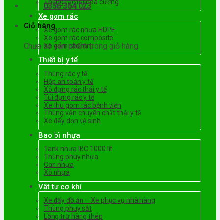
Thùng rác đá hoa cương
0356 364 023
Xe gom rác
Giỏ hàng
Xe gom rác nhựa HDPE
Xe gom rác composite
Chưa có sản phẩm trong giỏ hàng.
Xe gom rác tôn
Thiết bị y tế
Thùng rác y tế
Hộp an toàn y tế
Xô đựng rác thải y tế
Túi đựng rác y tế
Xe thu gom rác bệnh viện
Thùng vận chuyển chất thải y tế
Xe đẩy dọn vệ sinh
Bao bì nhựa
Tank nhựa IBC 1000 lít
Thùng phuy nhựa
Can nhựa
Xô nhựa
Vật tư cơ khí
Xe đẩy đồ ăn – Xe phục vụ nhà hàng
Thùng phuy sắt
Lồng trữ hàng thép