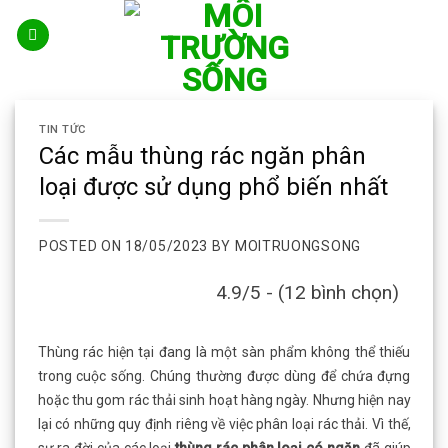
Skip
to
content
TIN TỨC
Các mẫu thùng rác ngăn phân
loại được sử dụng phổ biến nhất
POSTED ON
18/05/2023
BY
MOITRUONGSONG
4.9/5 - (12 bình chọn)
Thùng rác hiện tại đang là một sàn phẩm không thể thiếu
trong cuộc sống. Chúng thường được dùng để chứa đựng
hoặc thu gom rác thải sinh hoạt hàng ngày. Nhưng hiện nay
lại có những quy định riêng về việc phân loại rác thải. Vì thế,
sự ra đời của các loại
thùng rác phân loại có ngăn
đã giúp