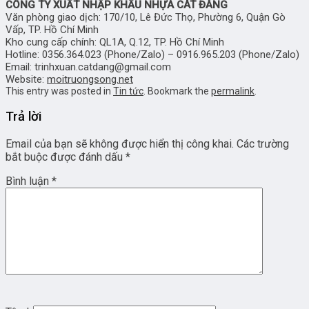
CÔNG TY XUẤT NHẬP KHẨU NHỰA CÁT ĐẰNG
Văn phòng giao dịch: 170/10, Lê Đức Thọ, Phường 6, Quận Gò
Vấp, TP. Hồ Chí Minh
Kho cung cấp chính: QL1A, Q.12, TP. Hồ Chí Minh
Hotline: 0356.364.023 (Phone/Zalo) – 0916.965.203 (Phone/Zalo)
Email: trinhxuan.catdang@gmail.com
Website:
moitruongsong.net
This entry was posted in
Tin tức
. Bookmark the
permalink
.
Trả lời
Email của bạn sẽ không được hiển thị công khai.
Các trường
bắt buộc được đánh dấu
*
Bình luận
*