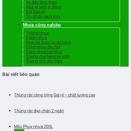
Xe đẩy lồng thép
Nhà vệ sinh di động
Bốt bảo vệ
Trụ phân cách Inox
Nhựa công nghiệp
Thùng nhựa
Pallet nhựa
Khay kệ dụng cụ đa năng
Sóng nhựa đặc/bít
Sóng nhựa hở/rỗng
Thùng chở hàng xe máy
Thùng chở chó mèo
Bài viết liên quan
Thùng rác công cộng Giá rẻ – chất lượng cao
Thùng rác đạp chân 2 ngăn
Mẫu Phuy nhựa 200L