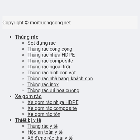
Copyright © moitruongsong.net
Thùng rác
Sọt đựng rác
Thùng rác công cộng
Thùng rác nhựa HDPE
Thùng rác composite
Thùng rác ngoài trời
Thùng rác hình con vật
Thùng rác nhà hàng, khách sạn
Thùng rác inox
Thùng rác đá hoa cương
Xe gom rác
Xe gom rác nhựa HDPE
Xe gom rác composite
Xe gom rác tôn
Thiết bị y tế
Thùng rác y tế
Hộp an toàn y tế
Xô đựng rác thải y tế