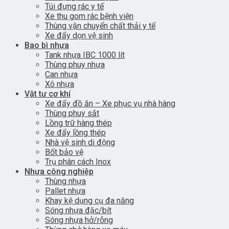
Túi đựng rác y tế
Xe thu gom rác bệnh viện
Thùng vận chuyển chất thải y tế
Xe đẩy dọn vệ sinh
Bao bì nhựa
Tank nhựa IBC 1000 lít
Thùng phuy nhựa
Can nhựa
Xô nhựa
Vật tư cơ khí
Xe đẩy đồ ăn – Xe phục vụ nhà hàng
Thùng phuy sắt
Lồng trữ hàng thép
Xe đẩy lồng thép
Nhà vệ sinh di động
Bốt bảo vệ
Trụ phân cách Inox
Nhựa công nghiệp
Thùng nhựa
Pallet nhựa
Khay kệ dụng cụ đa năng
Sóng nhựa đặc/bít
Sóng nhựa hở/rỗng