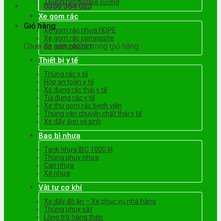
Thùng rác đá hoa cương
0356 364 023
Xe gom rác
Giỏ hàng
Xe gom rác nhựa HDPE
Xe gom rác composite
Chưa có sản phẩm trong giỏ hàng.
Xe gom rác tôn
Thiết bị y tế
Thùng rác y tế
Hộp an toàn y tế
Xô đựng rác thải y tế
Túi đựng rác y tế
Xe thu gom rác bệnh viện
Thùng vận chuyển chất thải y tế
Xe đẩy dọn vệ sinh
Bao bì nhựa
Tank nhựa IBC 1000 lít
Thùng phuy nhựa
Can nhựa
Xô nhựa
Vật tư cơ khí
Xe đẩy đồ ăn – Xe phục vụ nhà hàng
Thùng phuy sắt
Lồng trữ hàng thép