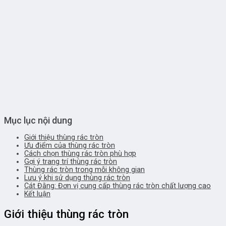
Mục lục nội dung
Giới thiệu thùng rác tròn
Ưu điểm của thùng rác tròn
Cách chọn thùng rác tròn phù hợp
Gợi ý trang trí thùng rác tròn
Thùng rác tròn trong mỗi không gian
Lưu ý khi sử dụng thùng rác tròn
Cát Đằng: Đơn vị cung cấp thùng rác tròn chất lượng cao
Kết luận
Giới thiệu thùng rác tròn