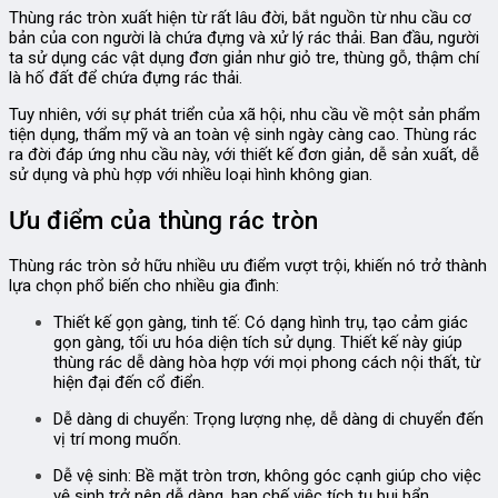
Thùng rác tròn xuất hiện từ rất lâu đời, bắt nguồn từ nhu cầu cơ
bản của con người là chứa đựng và xử lý rác thải. Ban đầu, người
ta sử dụng các vật dụng đơn giản như giỏ tre, thùng gỗ, thậm chí
là hố đất để chứa đựng rác thải.
Tuy nhiên, với sự phát triển của xã hội, nhu cầu về một sản phẩm
tiện dụng, thẩm mỹ và an toàn vệ sinh ngày càng cao. Thùng rác
ra đời đáp ứng nhu cầu này, với thiết kế đơn giản, dễ sản xuất, dễ
sử dụng và phù hợp với nhiều loại hình không gian.
Ưu điểm của thùng rác tròn
Thùng rác tròn sở hữu nhiều ưu điểm vượt trội, khiến nó trở thành
lựa chọn phổ biến cho nhiều gia đình:
Thiết kế gọn gàng, tinh tế:
Có dạng hình trụ, tạo cảm giác
gọn gàng, tối ưu hóa diện tích sử dụng. Thiết kế này giúp
thùng rác dễ dàng hòa hợp với mọi phong cách nội thất, từ
hiện đại đến cổ điển.
Dễ dàng di chuyển:
Trọng lượng nhẹ, dễ dàng di chuyển đến
vị trí mong muốn.
Dễ vệ sinh:
Bề mặt tròn trơn, không góc cạnh giúp cho việc
vệ sinh trở nên dễ dàng, hạn chế việc tích tụ bụi bẩn.