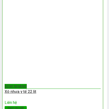
XEM NHANH
Xô nhựa y tế 22 lít
Liên hệ
Xem chi tiết