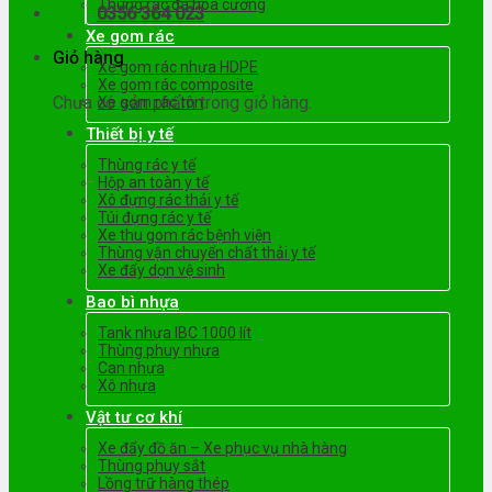
Thùng rác đá hoa cương
0356 364 023
Xe gom rác
Giỏ hàng
Xe gom rác nhựa HDPE
Xe gom rác composite
Chưa có sản phẩm trong giỏ hàng.
Xe gom rác tôn
Thiết bị y tế
Thùng rác y tế
Hộp an toàn y tế
Xô đựng rác thải y tế
Túi đựng rác y tế
Xe thu gom rác bệnh viện
Thùng vận chuyển chất thải y tế
Xe đẩy dọn vệ sinh
Bao bì nhựa
Tank nhựa IBC 1000 lít
Thùng phuy nhựa
Can nhựa
Xô nhựa
Vật tư cơ khí
Xe đẩy đồ ăn – Xe phục vụ nhà hàng
Thùng phuy sắt
Lồng trữ hàng thép