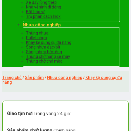
Xe đẩy lồng thép
Nhà vệ sinh di động
Bốt bảo vệ
Trụ phân cách Inox
Nhựa công nghiệp
Thùng nhựa
Pallet nhựa
Khay kệ dụng cụ đa năng
Sóng nhựa đặc/bít
Sóng nhựa hở/rỗng
Thùng chở hàng xe máy
Thùng chở chó mèo
Trang chủ
/
Sản phẩm
/
Nhựa công nghiệp
/
Khay kệ dụng cụ đa
năng
Giao tận nơi
Trong vòng 24 giờ
Sản phẩm chất lượng
Chính hãng