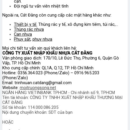
cận.
Đội ngũ tư vấn viên nhiệt tình
Ngoài ra, Cát Đằng còn cung cấp các mặt hàng khác như:
Thiết bị y tế:
Thùng rác y tế, xô đựng kim tiêm, túi rác,…
Thùng rác nhựa
Can nhựa
Phuy sắt
,
phuy nhựa
Mọi chi tiết tư vấn xin quý khách liên hệ:
CÔNG TY XUẤT NHẬP KHẨU NHỰA CÁT ĐẰNG
Văn phòng giao dịch: 170/10, Lê Đức Thọ, Phường 6, Quận Gò
Vấp, TP. Hồ Chí Minh
Kho cung cấp chính: QL1A, Q.12, TP. Hồ Chí Minh
Hotline: 0356.364.023 (Phone/Zalo) – 0916.965.203
(Phone/Zalo)
Email: trinhxuan.catdang@gmail.com
Website:
moitruongsong.net
NGÂN HÀNG VIETINBANK TPHCM - Chi nhánh số 9, TPHCM
Tên tài khoản: CÔNG TY TNHH XUẤT NHẬP KHẨU THƯƠNG MẠI
CÁT ĐẰNG
Số tài khoản: 114.000.086.205
Nội dung chuyển khoản: SDT của bạn
HOẶC