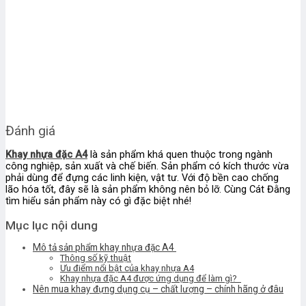
Đánh giá
Khay nhựa đặc A4
là sản phẩm khá quen thuộc trong ngành
công nghiệp, sản xuất và chế biến. Sản phẩm có kích thước vừa
phải dùng để đựng các linh kiện, vật tư. Với độ bền cao chống
lão hóa tốt, đây sẽ là sản phẩm không nên bỏ lỡ.
Cùng Cát Đằng
tìm hiểu sản phẩm này có gì đặc biệt nhé!
Mục lục nội dung
Mô tả sản phẩm khay nhựa đặc A4
Thông số kỹ thuật
Ưu điểm nổi bật của khay nhựa A4
Khay nhựa đặc A4 được ứng dụng để làm gì?
Nên mua khay đựng dụng cụ – chất lượng – chính hãng ở đâu